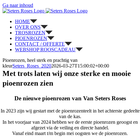
Ga naar inhoud
HOME
OVER ONS
TROSROZEN
PIOENROZEN
CONTACT / OFFERTE
WEBSHOP ROOSCADEAU
Pioenrozen, heel sterk en prachtig van
kleur
Seters_Roses_2020
2026-03-27T15:00:02+00:00
Met trots laten wij onze sterke en mooie
pioenrozen zien
De nieuwe pioenrozen van Van Seters Roses
In 2023 zijn wij gestart met de pioenrozenteelt in het achterste gedeelte
van de kas.
In het voorjaar van 2024 hebben we de eerste pioenrozen geoogst en
afgezet via de veiling en directe handel.
Vanaf eind maart t/m begin mei oogsten we de pioenrozen.