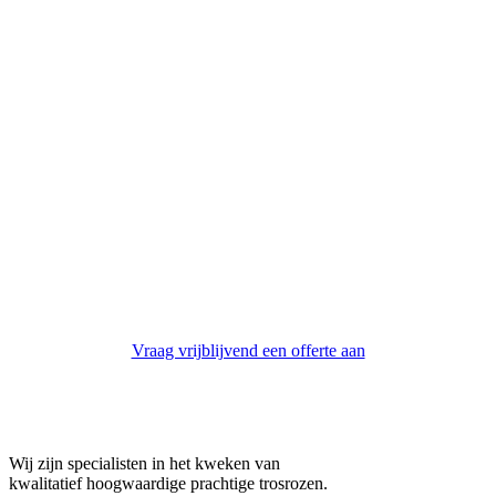
Vraag vrijblijvend een offerte aan
Wij nemen zo spoedig mogelijk contact met u op.
Wij zijn specialisten in het kweken van
kwalitatief hoogwaardige prachtige trosrozen.